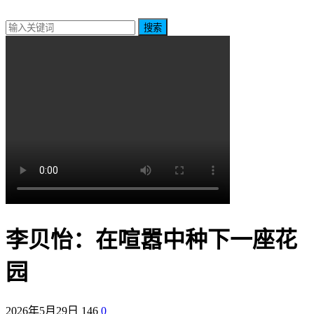
搜索
李贝怡：在喧嚣中种下一座花
园
2026年5月29日
146
0