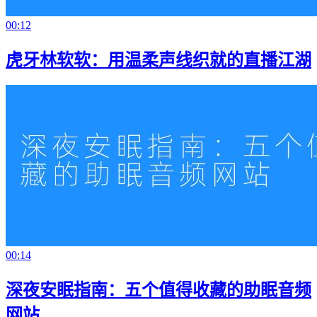
00:12
虎牙林软软：用温柔声线织就的直播江湖
00:14
深夜安眠指南：五个值得收藏的助眠音频
网站