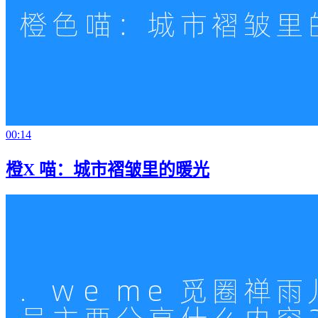
00:14
橙X 喵：城市褶皱里的暖光