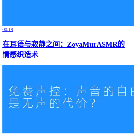
00:19
在耳语与寂静之间：ZoyaMurASMR的
情感织造术