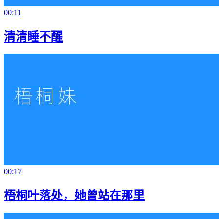
00:11
清清睡不醒
00:17
梧桐叶落处，她曾站在那里