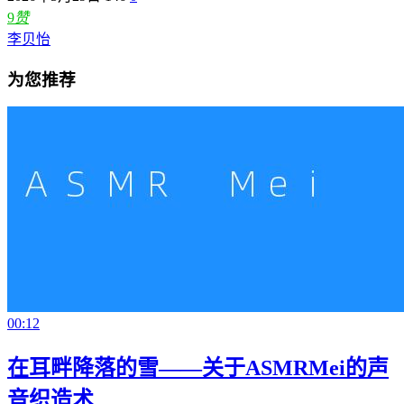
9
赞
李贝怡
为您推荐
00:12
在耳畔降落的雪——关于ASMRMei的声
音织造术