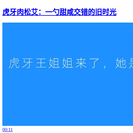
虎牙肉松艾：一勺甜咸交错的旧时光
00:11