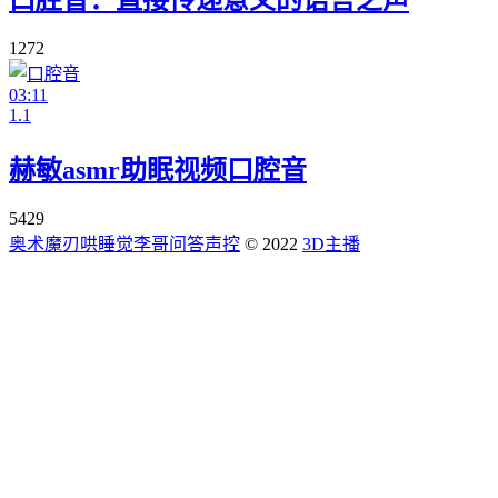
1272
03:11
1.1
赫敏asmr助眠视频口腔音
5429
奥术魔刃
哄睡觉
李哥问答
声控
© 2022
3D主播