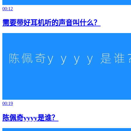
00:12
需要带好耳机听的声音叫什么？
00:19
陈佩奇yyyy是谁？