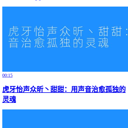
00:15
虎牙怡声众昕丶甜甜：用声音治愈孤独的
灵魂