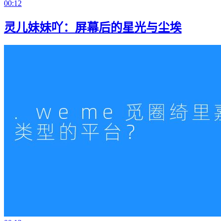
00:12
灵儿妹妹吖：屏幕后的星光与尘埃