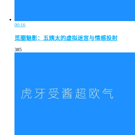
00:16
觅圈魅影：五姨太的虚拟迷宫与情感投射
385