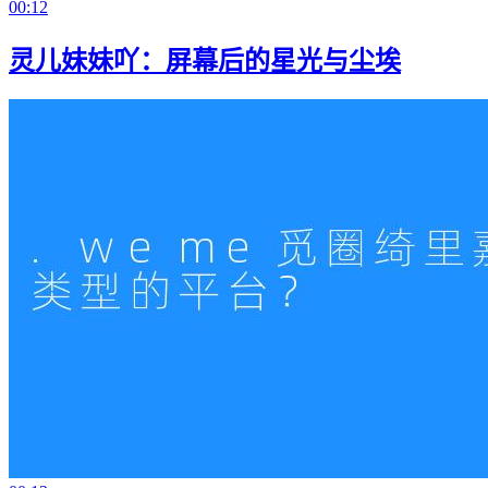
00:12
灵儿妹妹吖：屏幕后的星光与尘埃