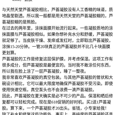
与天然天堂芦荟凝胶相比，芦荟凝胶没有人工香精的味道，质
地晶莹剔透。所以我一般都是用天然天堂的芦荟凝胶糊的，芦
荟凝胶糊的是熊脸。
在过去的两年里，涂抹面膜开始流行起来。一些凝胶质地的涂
抹面膜与芦荟凝胶相似。如果你想补充水分和舒缓，芦荟凝胶
就足够了。当皮肤干燥、发痒或发红时，立即取出芦荟凝胶，
涂抹15-20分钟。一管20块真正的芦荟凝胶并不比几十块面膜
更划算。
芦荟凝胶的工作是修复这层保护膜，并考虑保湿。这项工作有
很多成分，但芦荟凝胶是最便宜的。当时我不敢涂任何东西，
所以我在脸上涂了一层芦荟凝胶，睡了一整夜。
我非常喜欢芦荟凝胶的真空包装。与其他芦荟凝胶的管状和大
碗设计相比，它可以最大限度地确保芦荟凝胶不受污染。即使
使用快速空瓶，真空泵头也不会浪费一滴芦荟凝胶。
因此，芦荟凝胶在夏天确实是必不可少的产品。保湿和晒后修
复都可以轻松完成。现在是618促销的好时机。买2送1芦荟凝
胶。算下来，一个芦荟凝胶才20出头。省钱，小专家给我！
除了补水和修复这些功能外，事实上，高纯度的芦荟凝胶还具