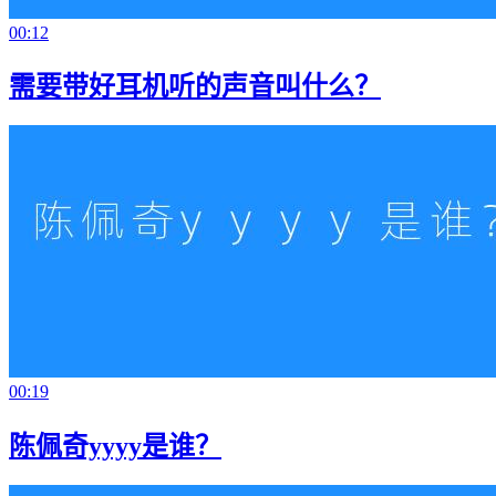
00:12
需要带好耳机听的声音叫什么？
00:19
陈佩奇yyyy是谁？