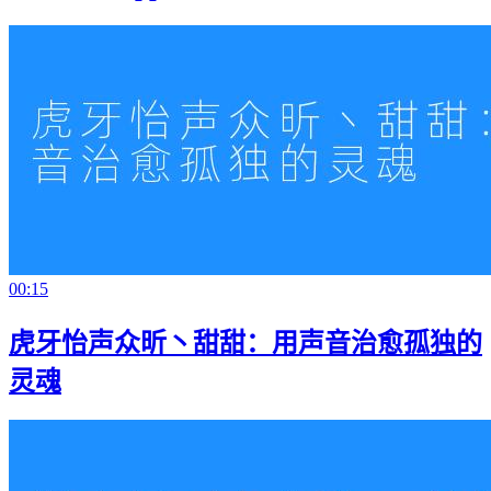
00:15
虎牙怡声众昕丶甜甜：用声音治愈孤独的
灵魂