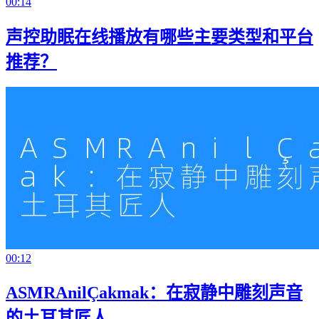
00:14
声控助眠在线播放有哪些主要类型和平台
推荐？
00:12
ASMRAnilÇakmak：在寂静中雕刻声音
的土耳其匠人