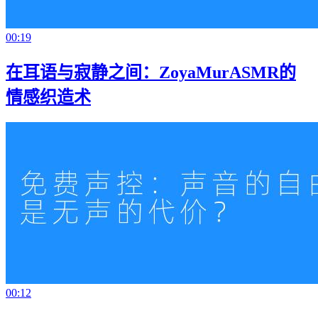
00:19
在耳语与寂静之间：ZoyaMurASMR的
情感织造术
00:12