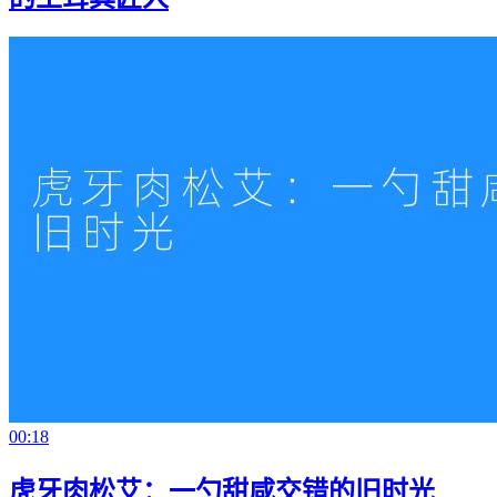
00:18
虎牙肉松艾：一勺甜咸交错的旧时光