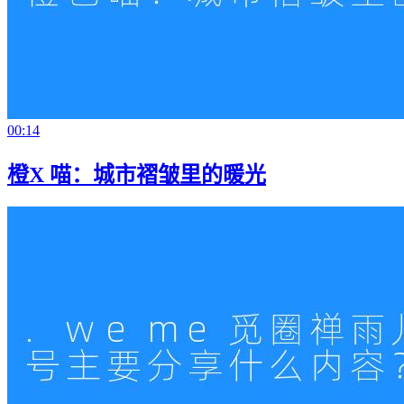
00:14
橙X 喵：城市褶皱里的暖光