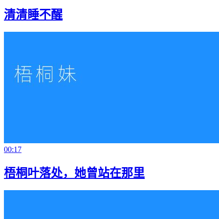
清清睡不醒
00:17
梧桐叶落处，她曾站在那里