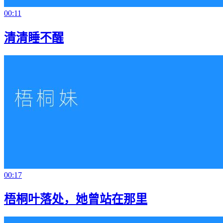
00:11
清清睡不醒
00:17
梧桐叶落处，她曾站在那里