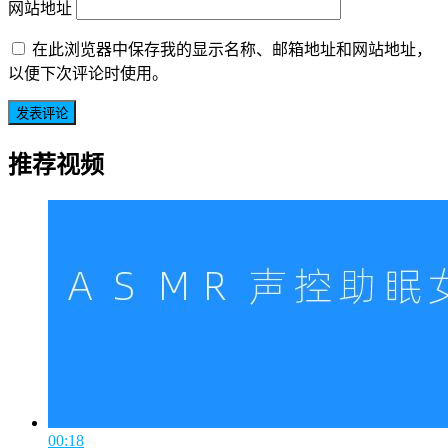
网站地址
在此浏览器中保存我的显示名称、邮箱地址和网站地址，
以便下次评论时使用。
推荐视频
00:18