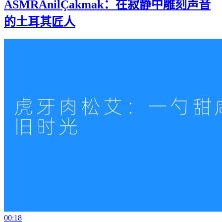
ASMRAnilÇakmak：在寂静中雕刻声音
的土耳其匠人
00:18