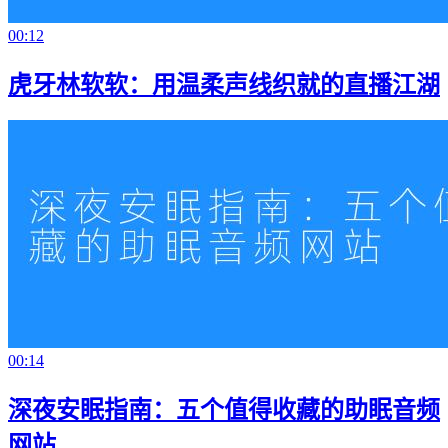
00:12
虎牙林软软：用温柔声线织就的直播江湖
00:14
深夜安眠指南：五个值得收藏的助眠音频
网站