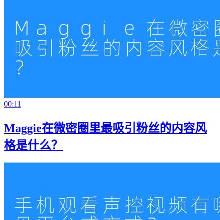
00:11
Maggie在微密圈里最吸引粉丝的内容风
格是什么？