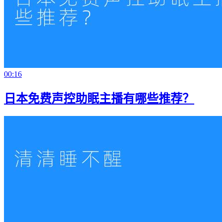
00:16
日本免费声控助眠主播有哪些推荐？