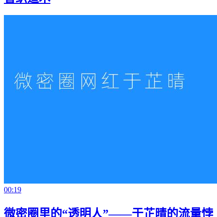
00:19
微密圈里的“透明人”——于芷晴的流量悖