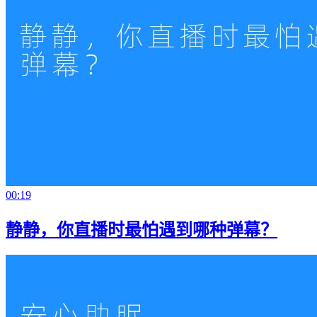
00:19
静静，你直播时最怕遇到哪种弹幕？