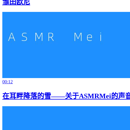
雏田欧尼
00:12
在耳畔降落的雪——关于ASMRMei的声