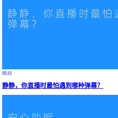
00:19
静静，你直播时最怕遇到哪种弹幕？