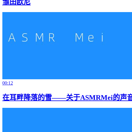
雏田欧尼
00:12
在耳畔降落的雪——关于ASMRMei的声