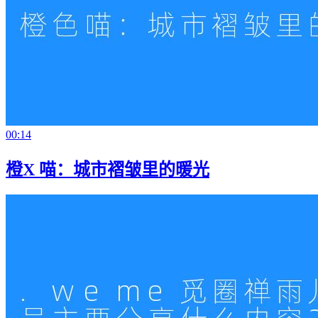
00:14
橙X 喵：城市褶皱里的暖光