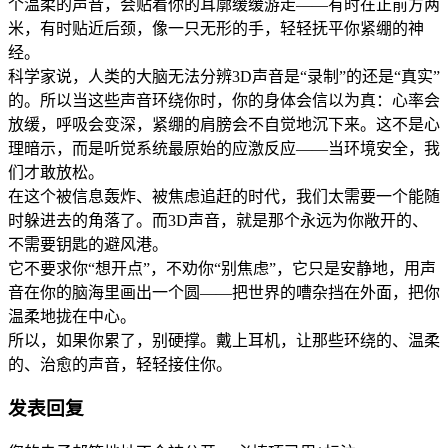
个温柔的声音，会贴着你的耳廓缓缓游走——有时在正前方两
米，有时贴近后颈，像一只无形的手，轻轻抚平你紧绷的神
经。
科学家说，人类的大脑无法分辨3D声音是“录制”的还是“真实”
的。所以当这些声音环绕你时，你的身体会信以为真：心率会
放缓，呼吸会变深，紧绷的肩膀会不自觉地沉下来。这不是心
理暗示，而是听觉系统最原始的应激反应——当环境安全，我
们才敢放松。
在这个被信息轰炸、被焦虑追赶的时代，我们太需要一个能随
时躲进去的角落了。而3D声音，就是那个永远为你敞开的、
不需要钥匙的避风港。
它不要求你“想开点”，不劝你“别焦虑”，它只是安静地，用声
音在你的脑海里画出一个圆——把世界的嘈杂挡在外面，把你
温柔地拢在中心。
所以，如果你累了，别硬撑。戴上耳机，让那些环绕的、温柔
的、治愈的声音，轻轻接住你。
发表回复