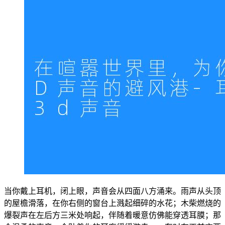
当你戴上耳机，闭上眼，声音会从四面八方涌来。雨声从头顶
的屋檐滑落，在你右侧的窗台上溅起细碎的水花；木柴燃烧的
爆裂声在左后方三米处响起，伴随着暖意仿佛能穿透耳膜；那