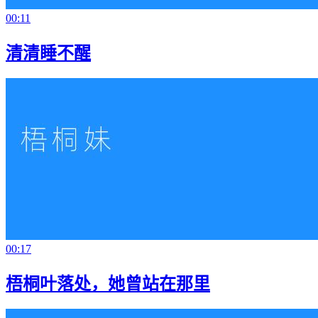
00:11
清清睡不醒
00:17
梧桐叶落处，她曾站在那里