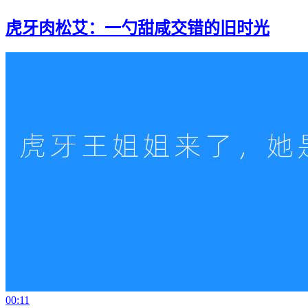
虎牙肉松艾：一勺甜咸交错的旧时光
00:11