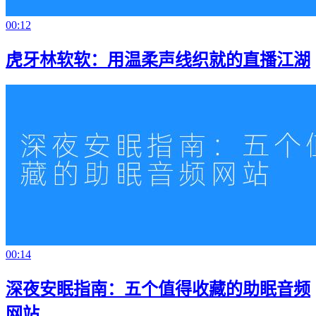
00:12
虎牙林软软：用温柔声线织就的直播江湖
00:14
深夜安眠指南：五个值得收藏的助眠音频
网站