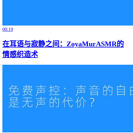
00:19
在耳语与寂静之间：ZoyaMurASMR的
情感织造术