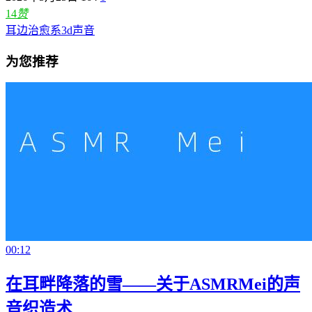
14
赞
耳边治愈系3d声音
为您推荐
00:12
在耳畔降落的雪——关于ASMRMei的声
音织造术