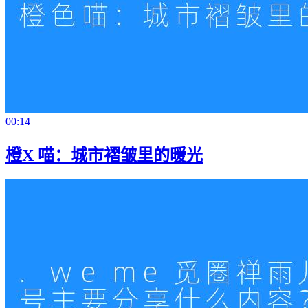
00:14
橙X 喵：城市褶皱里的暖光