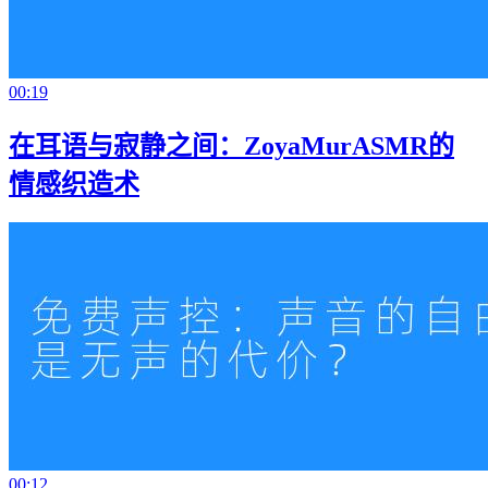
00:19
在耳语与寂静之间：ZoyaMurASMR的
情感织造术
00:12