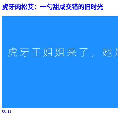
虎牙肉松艾：一勺甜咸交错的旧时光
00:11