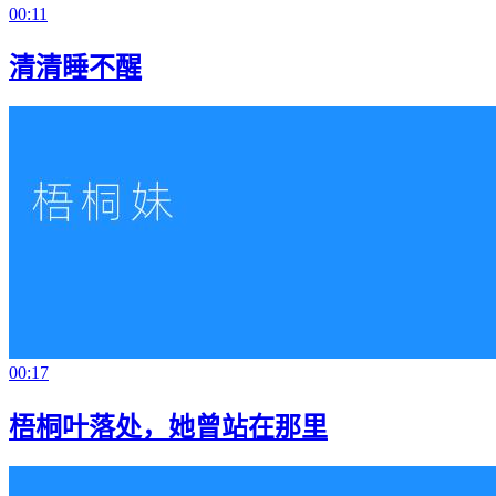
00:11
清清睡不醒
00:17
梧桐叶落处，她曾站在那里