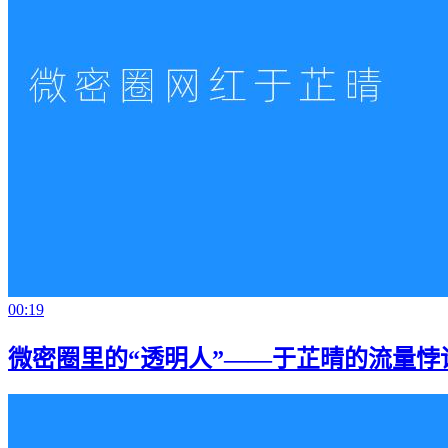
00:19
微密圈里的“透明人”——于芷晴的流量悖