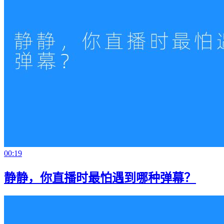
00:19
静静，你直播时最怕遇到哪种弹幕？