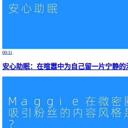
00:11
安心助眠：在喧嚣中为自己留一片宁静的