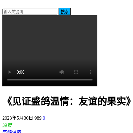
搜索
《见证盛鸽温情：友谊的果实
2023年5月30日
989
0
39
赞
盛鸽温情