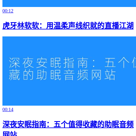
00:12
虎牙林软软：用温柔声线织就的直播江湖
00:14
深夜安眠指南：五个值得收藏的助眠音频
网站