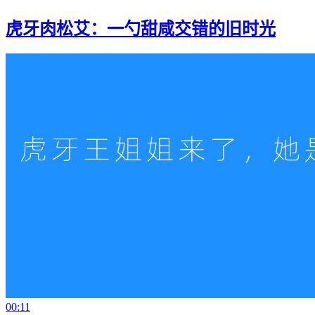
虎牙肉松艾：一勺甜咸交错的旧时光
00:11