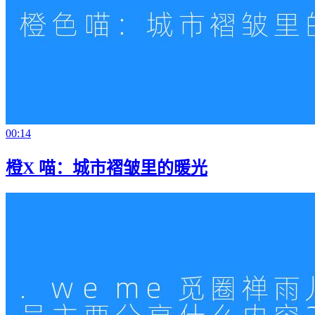
00:14
橙X 喵：城市褶皱里的暖光