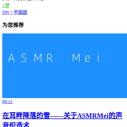
3
赞
DN丶芋圆圆
为您推荐
00:12
在耳畔降落的雪——关于ASMRMei的声
音织造术