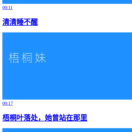
00:11
清清睡不醒
00:17
梧桐叶落处，她曾站在那里