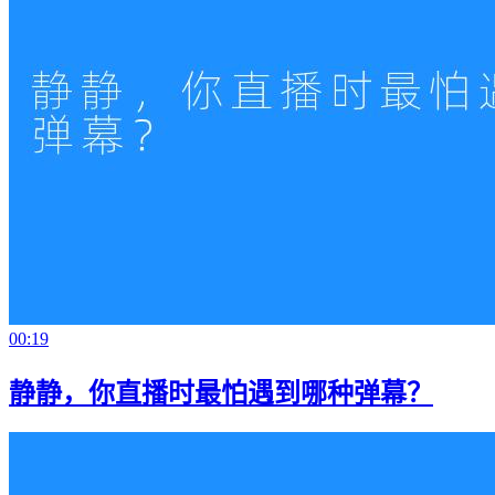
00:19
静静，你直播时最怕遇到哪种弹幕？