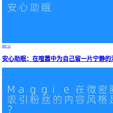
00:11
安心助眠：在喧嚣中为自己留一片宁静的