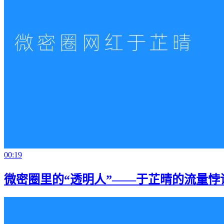
00:19
微密圈里的“透明人”——于芷晴的流量悖