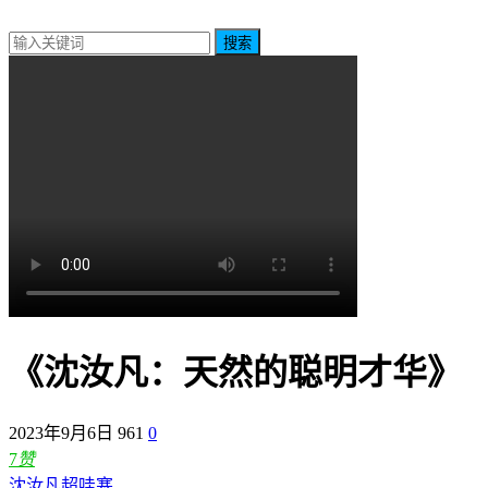
搜索
《沈汝凡：天然的聪明才华》
2023年9月6日
961
0
7
赞
沈汝凡超哇塞