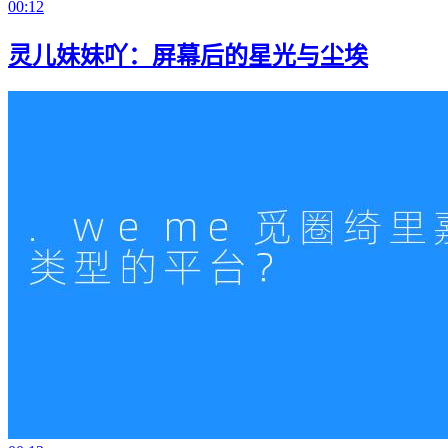
00:12
灵儿妹妹吖：屏幕后的星光与尘埃