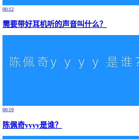
00:12
需要带好耳机听的声音叫什么？
00:19
陈佩奇yyyy是谁？