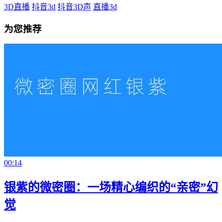
3D直播
抖音3d
抖音3D声
直播3d
为您推荐
00:14
银紫的微密圈：一场精心编织的“亲密”幻
觉