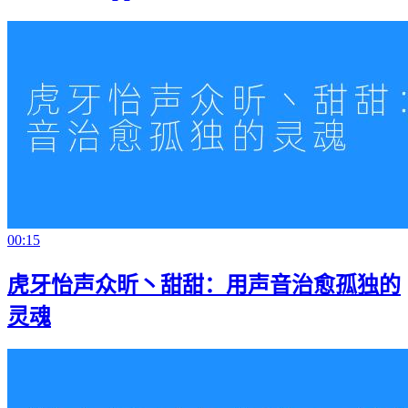
00:15
虎牙怡声众昕丶甜甜：用声音治愈孤独的
灵魂