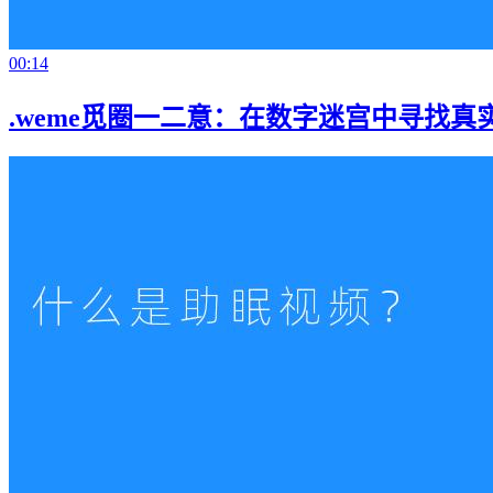
00:14
.weme觅圈一二意：在数字迷宫中寻找真