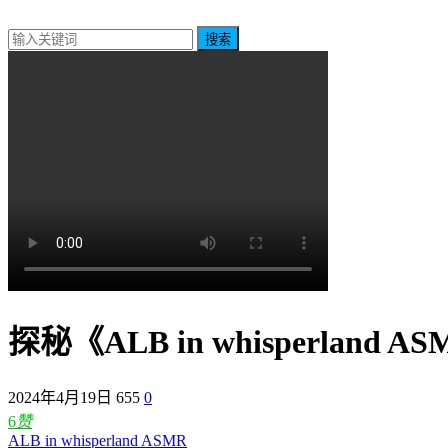
搜索
探秘《ALB in whisperland
2024年4月19日
655
0
6
赞
ALB in whisperland ASMR