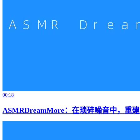
00:18
ASMRDreamMore：在琐碎噪音中，