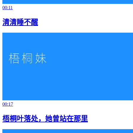
00:11
清清睡不醒
00:17
梧桐叶落处，她曾站在那里