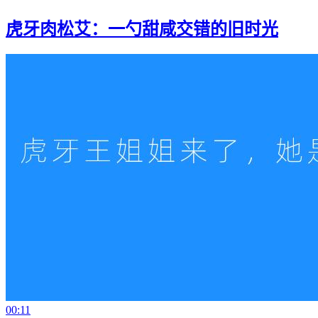
虎牙肉松艾：一勺甜咸交错的旧时光
00:11