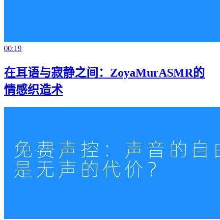
00:19
在耳语与寂静之间：ZoyaMurASMR的
情感织造术