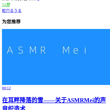
53
赞
蛇穴るうる
为您推荐
00:12
在耳畔降落的雪——关于ASMRMei的声
音织造术