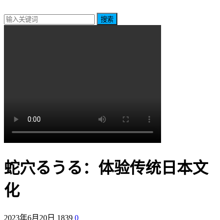
搜索
蛇穴るうる：体验传统日本文
化
2023年6月20日
1839
0