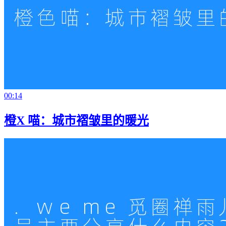
00:14
橙X 喵：城市褶皱里的暖光