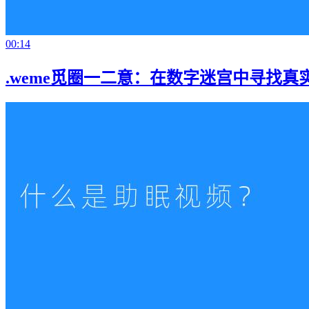
00:14
.weme觅圈一二意：在数字迷宫中寻找真