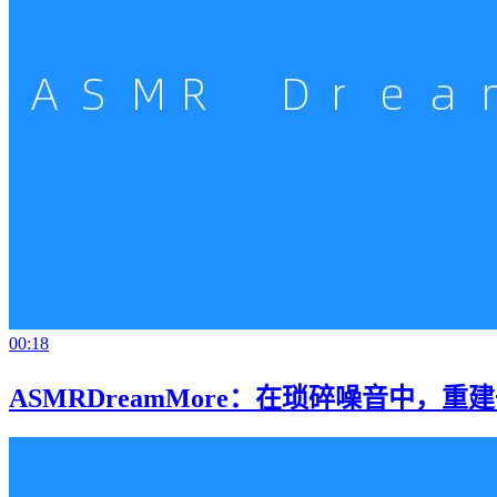
00:18
ASMRDreamMore：在琐碎噪音中，