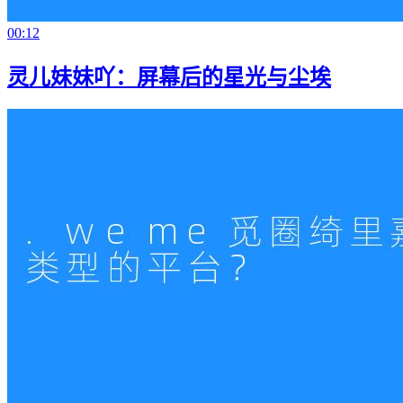
00:12
灵儿妹妹吖：屏幕后的星光与尘埃