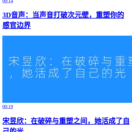
00:14
3D音声：当声音打破次元壁，重塑你的
感官边界
00:19
宋昱欣：在破碎与重塑之间，她活成了自
己的光