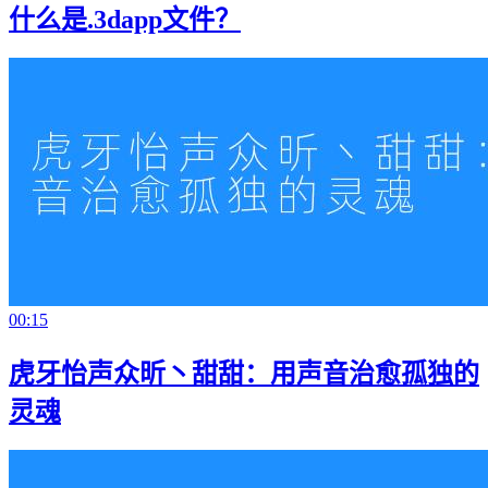
什么是.3dapp文件？
00:15
虎牙怡声众昕丶甜甜：用声音治愈孤独的
灵魂