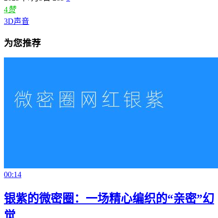
4
赞
3D声音
为您推荐
00:14
银紫的微密圈：一场精心编织的“亲密”幻
觉