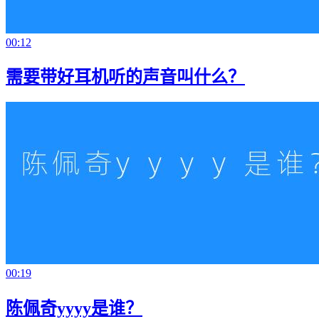
00:12
需要带好耳机听的声音叫什么？
00:19
陈佩奇yyyy是谁？