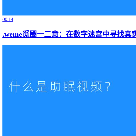
00:14
.weme觅圈一二意：在数字迷宫中寻找真