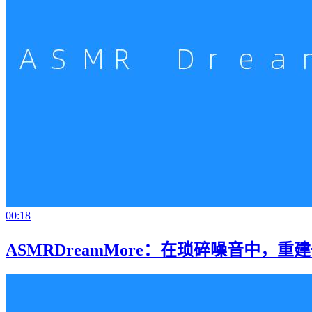
00:18
ASMRDreamMore：在琐碎噪音中，