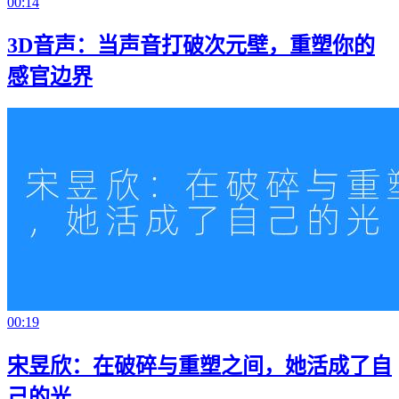
00:14
3D音声：当声音打破次元壁，重塑你的
感官边界
00:19
宋昱欣：在破碎与重塑之间，她活成了自
己的光