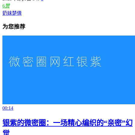
6
赞
奶妹楚倩
为您推荐
00:14
银紫的微密圈：一场精心编织的“亲密”幻
觉