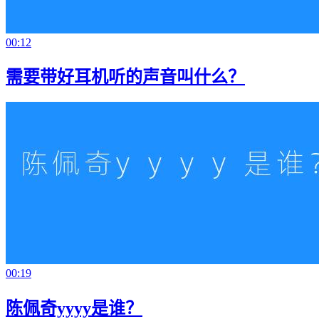
00:12
需要带好耳机听的声音叫什么？
00:19
陈佩奇yyyy是谁？