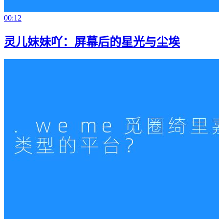
00:12
灵儿妹妹吖：屏幕后的星光与尘埃