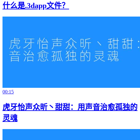
什么是.3dapp文件？
00:15
虎牙怡声众昕丶甜甜：用声音治愈孤独的
灵魂