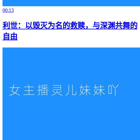
00:13
利世：以毁灭为名的救赎，与深渊共舞的
自由