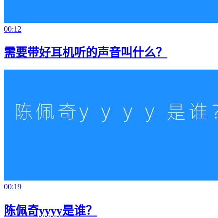
00:12
需要带好耳机听的声音叫什么？
00:19
陈佩奇yyyy是谁？