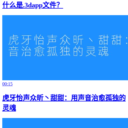
什么是.3dapp文件？
00:15
虎牙怡声众昕丶甜甜：用声音治愈孤独的
灵魂