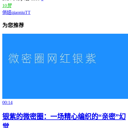
10
赞
俏妞qiaoniuTT
为您推荐
00:14
银紫的微密圈：一场精心编织的“亲密”幻
觉