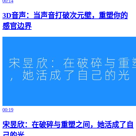
00:14
3D音声：当声音打破次元壁，重塑你的
感官边界
00:19
宋昱欣：在破碎与重塑之间，她活成了自
己的光