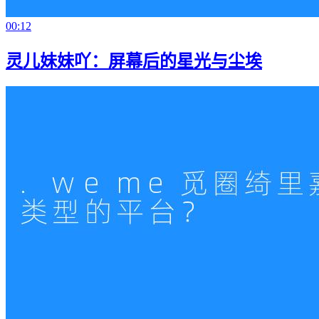
00:12
灵儿妹妹吖：屏幕后的星光与尘埃