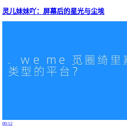
灵儿妹妹吖：屏幕后的星光与尘埃
00:12