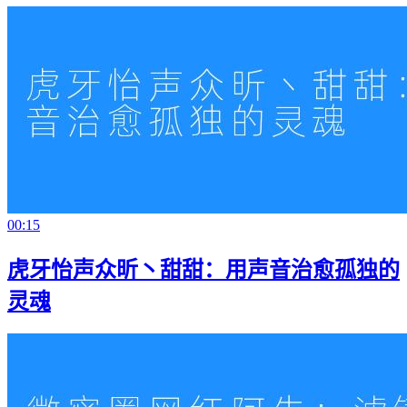
00:15
虎牙怡声众昕丶甜甜：用声音治愈孤独的
灵魂