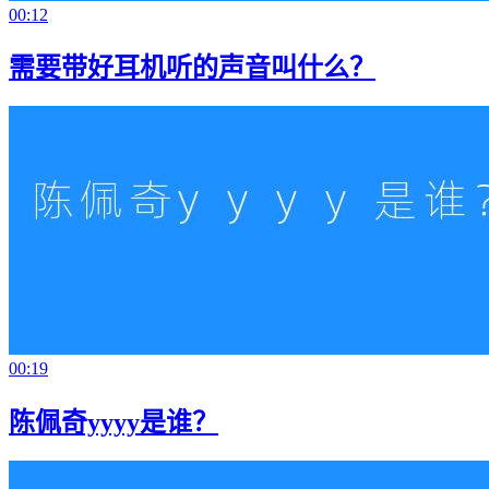
00:12
需要带好耳机听的声音叫什么？
00:19
陈佩奇yyyy是谁？