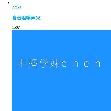
22:59
食音咀嚼声3d
1507