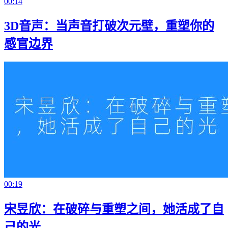
00:14
3D音声：当声音打破次元壁，重塑你的
感官边界
00:19
宋昱欣：在破碎与重塑之间，她活成了自
己的光