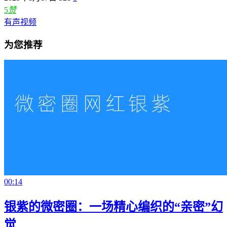
5
赞
有声视频
为您推荐
00:14
银紫的微密圈：一场精心编织的“亲密”幻
觉