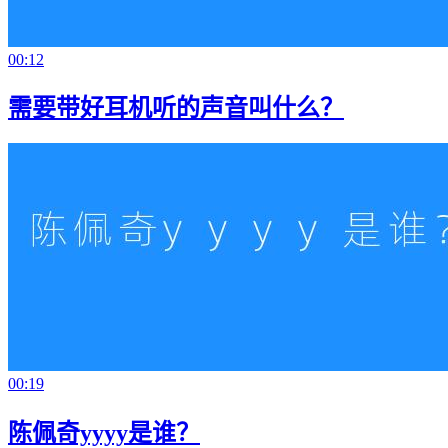
00:12
需要带好耳机听的声音叫什么？
00:19
陈佩奇yyyy是谁？