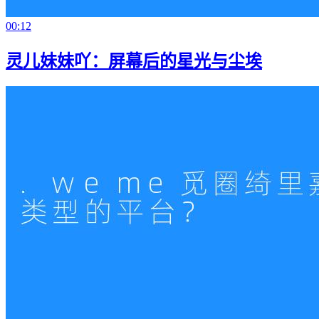
00:12
灵儿妹妹吖：屏幕后的星光与尘埃