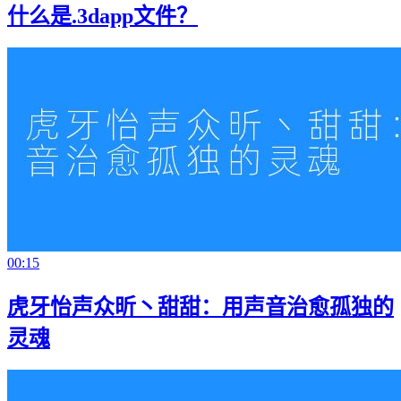
什么是.3dapp文件？
00:15
虎牙怡声众昕丶甜甜：用声音治愈孤独的
灵魂