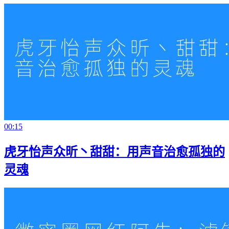
00:15
虎牙怡声众昕丶甜甜：用声音治愈孤独的
灵魂