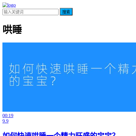
搜索
哄睡
00:19
9.9
如何快速哄睡一个精力旺盛的宝宝？