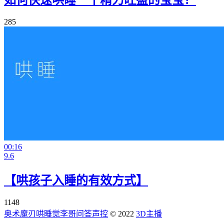
285
00:16
9.6
【哄孩子入睡的有效方式】
1148
奥术魔刃
哄睡觉
李哥问答
声控
© 2022
3D主播