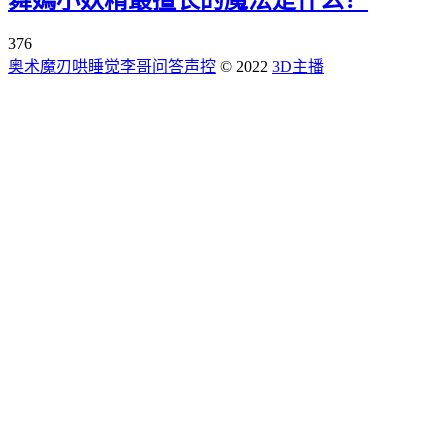
376
奥术魔刃
哄睡觉
李哥问答
声控
© 2022
3D主播