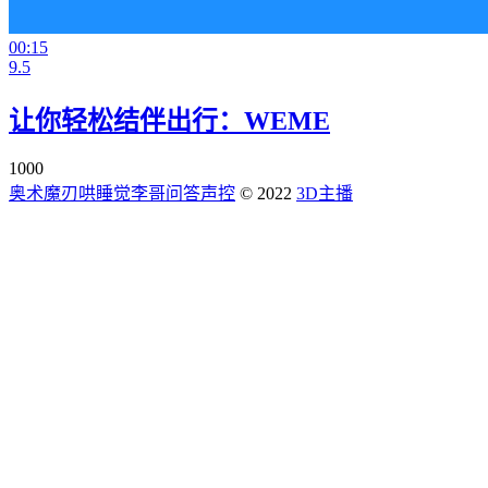
00:15
9.5
让你轻松结伴出行：WEME
1000
奥术魔刃
哄睡觉
李哥问答
声控
© 2022
3D主播