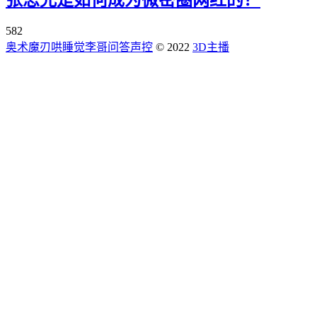
582
奥术魔刃
哄睡觉
李哥问答
声控
© 2022
3D主播