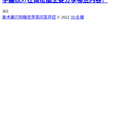
303
奥术魔刃
哄睡觉
李哥问答
声控
© 2022
3D主播