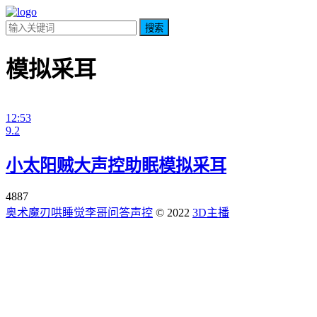
搜索
模拟采耳
12:53
9.2
小太阳贼大声控助眠模拟采耳
4887
奥术魔刃
哄睡觉
李哥问答
声控
© 2022
3D主播