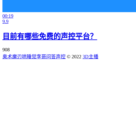
00:19
9.9
目前有哪些免费的声控平台？
908
奥术魔刃
哄睡觉
李哥问答
声控
© 2022
3D主播