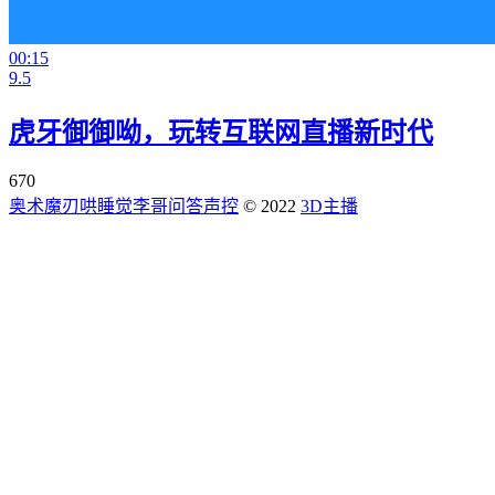
00:15
9.5
虎牙御御呦，玩转互联网直播新时代
670
奥术魔刃
哄睡觉
李哥问答
声控
© 2022
3D主播