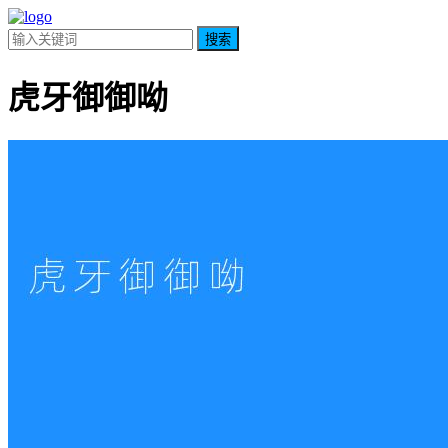
搜索
虎牙御御呦