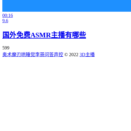
00:16
9.6
国外免费ASMR主播有哪些
599
奥术魔刃
哄睡觉
李哥问答
声控
© 2022
3D主播