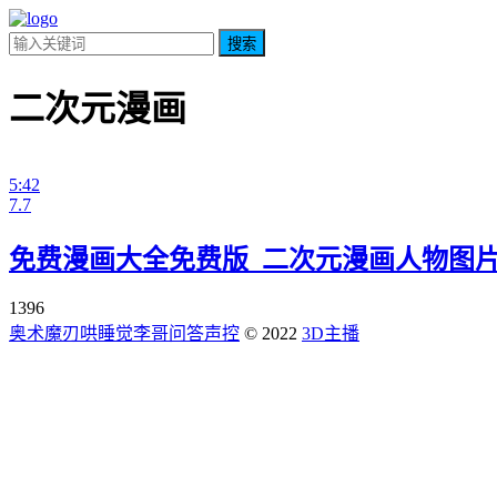
搜索
二次元漫画
5:42
7.7
免费漫画大全免费版_二次元漫画人物图
1396
奥术魔刃
哄睡觉
李哥问答
声控
© 2022
3D主播