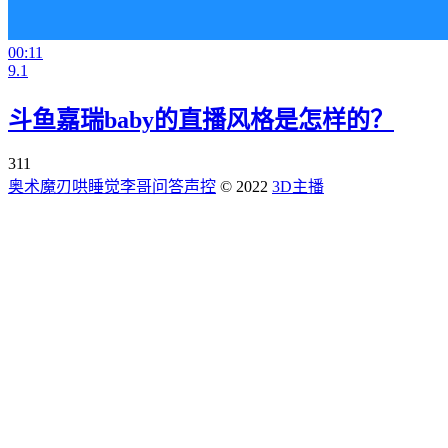
00:11
9.1
斗鱼嘉瑞baby的直播风格是怎样的？
311
奥术魔刃
哄睡觉
李哥问答
声控
© 2022
3D主播