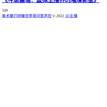
339
奥术魔刃
哄睡觉
李哥问答
声控
© 2022
3D主播