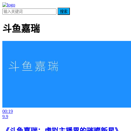
搜索
斗鱼嘉瑞
00:19
9.9
《斗鱼嘉瑞：虚拟主播界的璀璨新星》