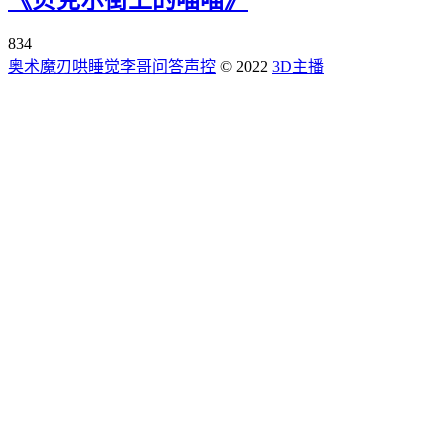
834
奥术魔刃
哄睡觉
李哥问答
声控
© 2022
3D主播