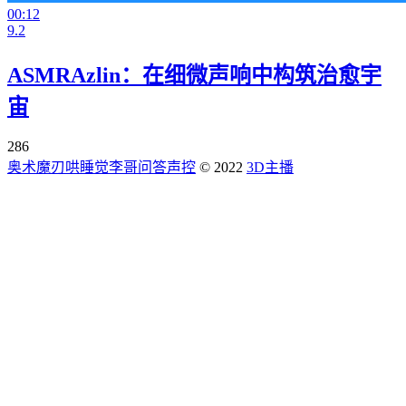
00:12
9.2
ASMRAzlin：在细微声响中构筑治愈宇
宙
286
奥术魔刃
哄睡觉
李哥问答
声控
© 2022
3D主播